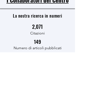
La nostra ricerca in numeri
2,071
Citazioni
149
Numero di articoli pubblicati
16
Ricercatori
Largo Agostino Gemelli, 1, 20123 Milano,
MI
psicologia.teoriadellamente@unicatt.it
© 2023 by Centro di Ricerca sulla
Teoria della Mente
e sulla Competenza Sociale nel
ciclo di vita