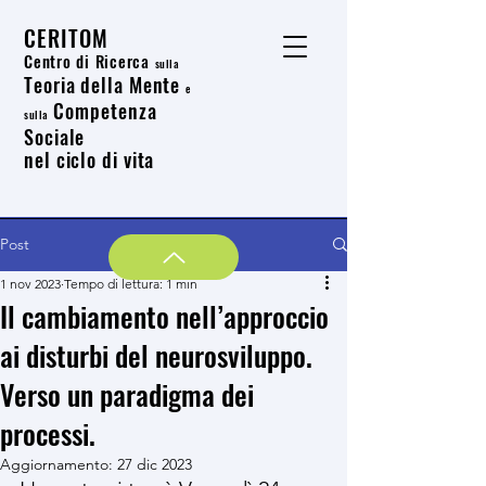
CERITOM
Centro di Ricerca
sulla
Teoria della Mente
e
Competenza
sulla
Sociale
nel ciclo di vita
Post
1 nov 2023
Tempo di lettura: 1 min
Il cambiamento nell’approccio
ai disturbi del neurosviluppo.
Verso un paradigma dei
processi.
Aggiornamento:
27 dic 2023